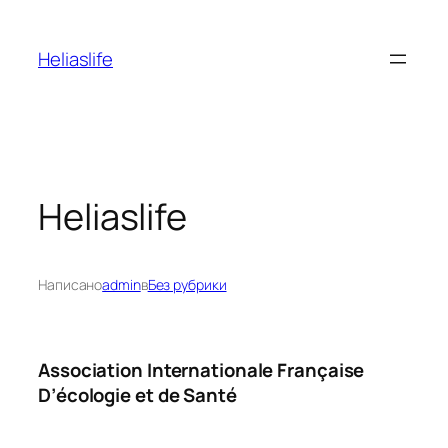
Перейти
к
Heliaslife
содержимому
Heliaslife
Написано
admin
в
Без рубрики
Association Internationale Française
D’écologie et de Santé